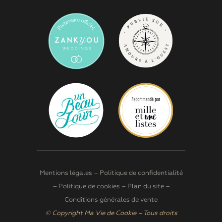
Mentions légales
–
Politique de confidentialité
–
Politique de cookies
–
Plan du site
–
Conditions générales de vente
© Copyright Ma Vie de Cookie – Tous droits